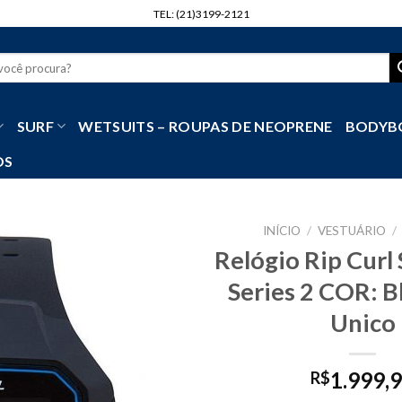
TEL: (21)3199-2121
r
SURF
WETSUITS – ROUPAS DE NEOPRENE
BODYB
OS
INÍCIO
/
VESTUÁRIO
/
Relógio Rip Curl
Series 2 COR: 
Unico
1.999,
R$