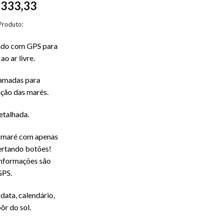
333,33
$
Produto:
eado com GPS para
ao ar livre.
ramadas para
ação das marés.
etalhada.
e maré com apenas
ertando botões!
informações são
GPS.
data, calendário,
pôr do sol.