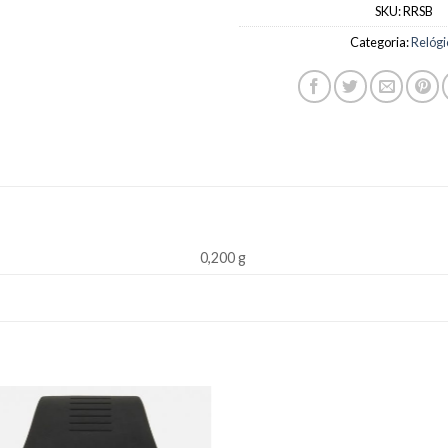
SKU:
RRSB
Categoria:
Relógi
0,200 g