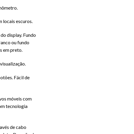
onômetro.
m locais escuros.
 do display. Fundo
ranco ou fundo
s em preto.
 visualização.
otões. Fácil de
ivos móveis com
om tecnologia
ravés de cabo