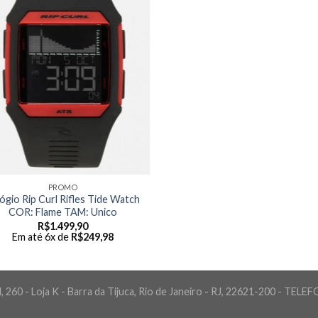
PROMO
ógio Rip Curl Rifles Tide Watch
COR: Flame TAM: Unico
R$
1.499,90
Em até 6x de
R$
249,98
 260 - Loja K - Barra da Tijuca, Rio de Janeiro - RJ, 22621-200 - TELE