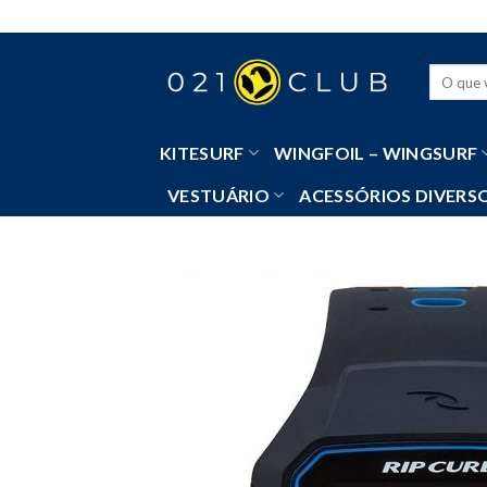
Skip
to
content
Pesquisa
por:
KITESURF
WINGFOIL – WINGSURF
VESTUÁRIO
ACESSÓRIOS DIVERS