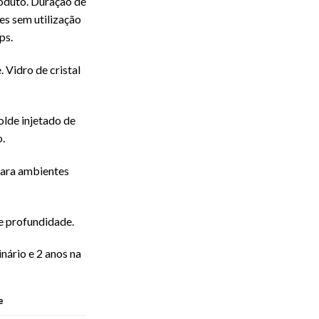
oduto. Duração de
es sem utilização
ps.
. Vidro de cristal
olde injetado de
.
para ambientes
e profundidade.
nário e 2 anos na
e