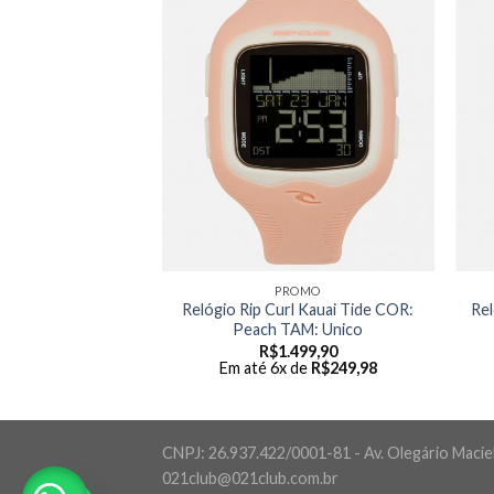
PROMO
Relógio Rip Curl Kauai Tide COR:
Rel
Peach TAM: Unico
R$
1.499,90
Em até 6x de
R$
249,98
CNPJ: 26.937.422/0001-81 - Av. Olegário Maciel,
021club@021club.com.br