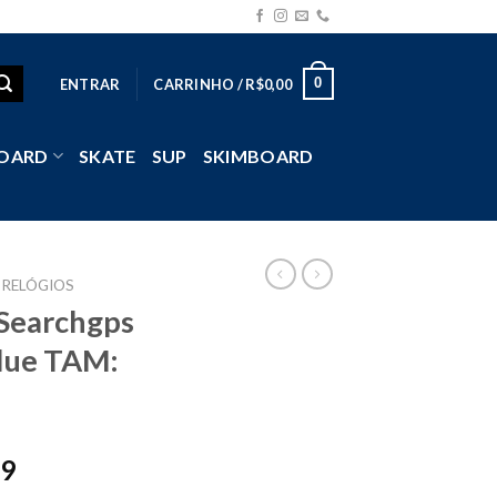
0
ENTRAR
CARRINHO /
R$
0,00
OARD
SKATE
SUP
SKIMBOARD
RELÓGIOS
 Searchgps
Blue TAM:
99