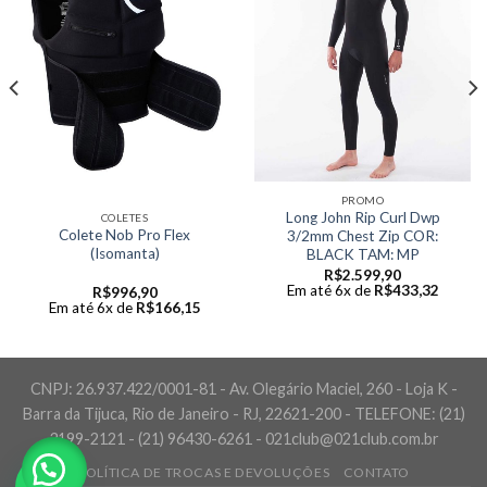
PROMO
Long John Rip Curl Dwp
COLETES
Colete Nob Pro Flex
3/2mm Chest Zip COR:
(Isomanta)
BLACK TAM: MP
R$
2.599,90
Em até 6x de
R$
433,32
R$
996,90
Em até 6x de
R$
166,15
CNPJ: 26.937.422/0001-81 - Av. Olegário Maciel, 260 - Loja K -
Barra da Tijuca, Rio de Janeiro - RJ, 22621-200 - TELEFONE: (21)
3199-2121 - (21) 96430-6261 - 021club@021club.com.br
POLÍTICA DE TROCAS E DEVOLUÇÕES
CONTATO