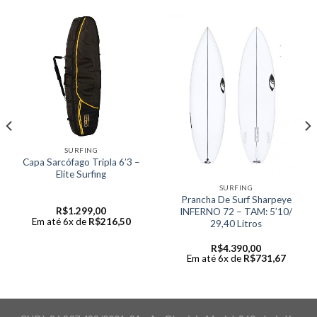
SURFING
Capa Sarcófago Tripla 6’3 –
Elite Surfing
SURFING
Prancha De Surf Sharpeye
R$
1.299,00
INFERNO 72 – TAM: 5’10/
Em até 6x de
R$
216,50
29,40 Litros
R$
4.390,00
Em até 6x de
R$
731,67