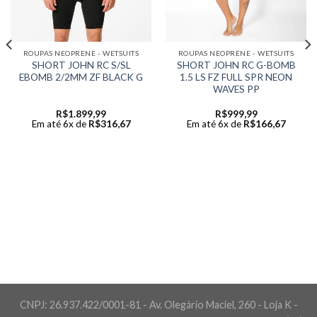
ROUPAS NEOPRENE - WETSUITS
ROUPAS NEOPRENE - WETSUITS
SHORT JOHN RC S/SL
SHORT JOHN RC G-BOMB
EBOMB 2/2MM ZF BLACK G
1.5 LS FZ FULL SPR NEON
WAVES PP
R$
1.899,99
R$
999,99
Em até 6x de
R$
316,67
Em até 6x de
R$
166,67
CNPJ: 26.937.422/0001-81 - Av. Olegário Maciel, 260 - Loja K -