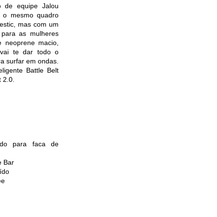
o de equipe Jalou
i o mesmo quadro
estic, mas com um
o para as mulheres
e neoprene macio,
vai te dar todo o
ra surfar em ondas.
igente Battle Belt
 2.0.
ado para faca de
e Bar
ído
ee