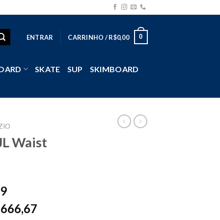
0
ENTRAR
CARRINHO /
R$
0,00
OARD
SKATE
SUP
SKIMBOARD
ZIO
JL Waist
99
666,67
$