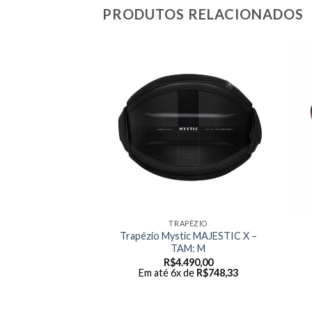
PRODUTOS RELACIONADOS
PÉZIO
TRAPÉZIO
JL Waist TAM: M
Trapézio Mystic MAJESTIC X –
TAM: M
999,99
R$
4.490,00
 de
R$
666,67
Em até 6x de
R$
748,33