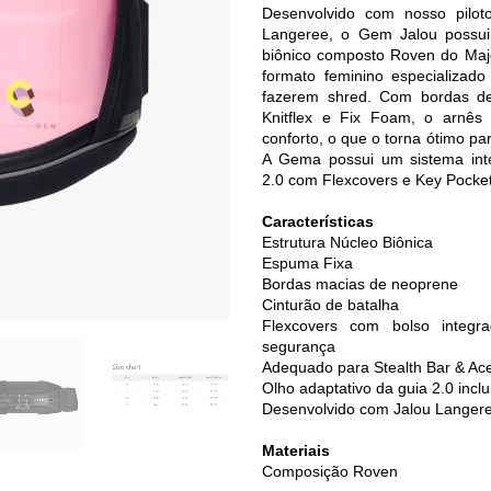
Desenvolvido com nosso pilot
Langeree, o Gem Jalou possu
biônico composto Roven do Maj
formato feminino especializad
fazerem shred. Com bordas d
Knitflex e Fix Foam, o arnês 
conforto, o que o torna ótimo pa
A Gema possui um sistema intel
2.0 com Flexcovers e Key Pocket
Características
Estrutura Núcleo Biônica
Espuma Fixa
Bordas macias de neoprene
Cinturão de batalha
Flexcovers com bolso integr
segurança
Adequado para Stealth Bar & Ac
Olho adaptativo da guia 2.0 inclu
Desenvolvido com Jalou Langer
Materiais
Composição Roven