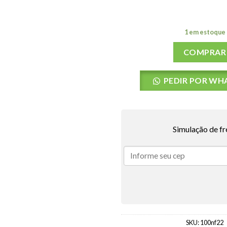
1 em estoque
COMPRAR
PEDIR POR WH
Simulação de fr
SKU:
100nf22