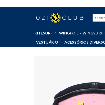
Skip
to
content
Pesquisa
por:
KITESURF
WINGFOIL – WINGSURF
VESTUÁRIO
ACESSÓRIOS DIVERS