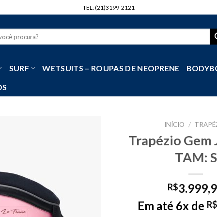
TEL: (21)3199-2121
r
SURF
WETSUITS – ROUPAS DE NEOPRENE
BODYB
OS
INÍCIO
/
TRAPÉ
Trapézio Gem 
TAM: S
3.999,
R$
Em até 6x de
R