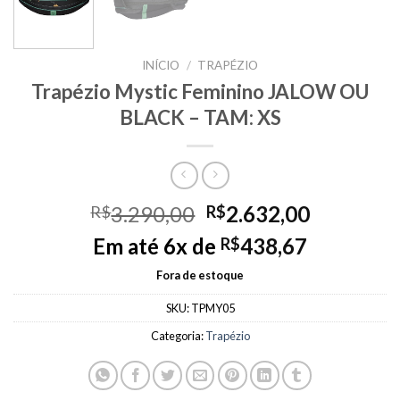
INÍCIO
/
TRAPÉZIO
Trapézio Mystic Feminino JALOW OU
BLACK – TAM: XS
Original
Current
3.290,00
2.632,00
R$
R$
price
price
Em até 6x de
438,67
R$
was:
is:
R$3.290,00.
R$2.632,
Fora de estoque
SKU:
TPMY05
Categoria:
Trapézio