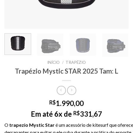
INÍCIO
/
TRAPÉZIO
Trapézio Mystic STAR 2025 Tam: L
1.990,00
R$
Em até 6x de
331,67
R$
O
trapezio
Mystic
Star
é
um
acessório
de
kitesurf
que
oferec
derrapantes
para
evitar
q
ele
suba
durante
a
prática
do
esporte.