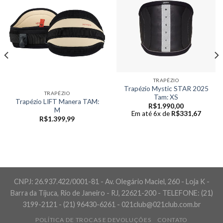
TRAPÉZIO
Trapézio Mystic STAR 2025
TRAPÉZIO
Tam: XS
Trapézio LIFT Manera TAM:
R$
1.990,00
M
Em até 6x de
R$
331,67
R$
1.399,99
CNPJ: 26.937.422/0001-81 - Av. Olegário Maciel, 260 - Loja K -
Barra da Tijuca, Rio de Janeiro - RJ, 22621-200 - TELEFONE: (21)
3199-2121 - (21) 96430-6261 - 021club@021club.com.br
POLÍTICA DE TROCAS E DEVOLUÇÕES
CONTATO