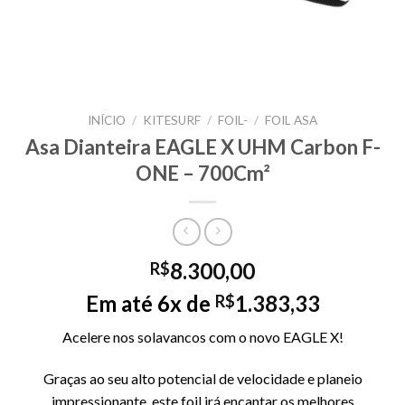
INÍCIO
/
KITESURF
/
FOIL-
/
FOIL ASA
Asa Dianteira EAGLE X UHM Carbon F-
ONE – 700Cm²
8.300,00
R$
Em até 6x de
1.383,33
R$
Acelere nos solavancos com o novo EAGLE X!
Graças ao seu alto potencial de velocidade e planeio
impressionante, este foil irá encantar os melhores