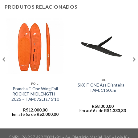
PRODUTOS RELACIONADOS
FOIL-
FOIL-
SK8 F-ONE Asa Dianteira –
Prancha F-One Wing Foil
TAM: 1150cm
ROCKET MIDLENGTH –
2025 – TAM: 72Lts./ 5’10
R$
8.000,00
R$
12.000,00
Em até 6x de
R$
1.333,33
Em até 6x de
R$
2.000,00
CNPJ: 26.937.422/0001-81 - Av. Olegário Maciel, 260 - Loja K -