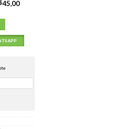
45,00
$
ATSAPP
ete