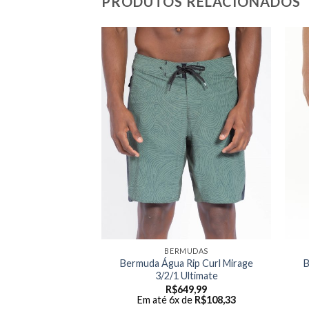
PRODUTOS RELACIONADOS
MUDAS
BERMUDAS
seio Rip Curl
Bermuda Água Rip Curl Mirage
B
 Phase Brazi
3/2/1 Ultimate
49,99
R$
649,99
 de
R$
58,33
Em até 6x de
R$
108,33