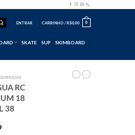
0
ENTRAR
CARRINHO /
R$
0,00
OARD
SKATE
SUP
SKIMBOARD
BERMUDAS
UA RC
IUM 18
 38
9