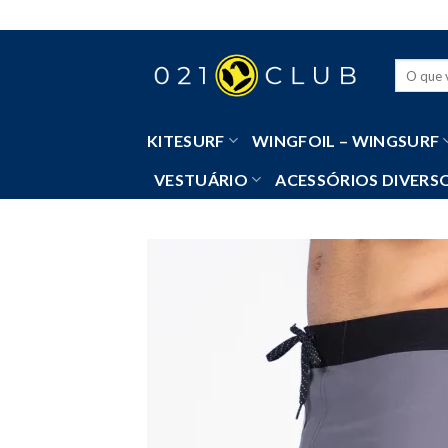
Skip
to
content
Pesquisa
por:
KITESURF
WINGFOIL – WINGSURF
VESTUÁRIO
ACESSÓRIOS DIVERS