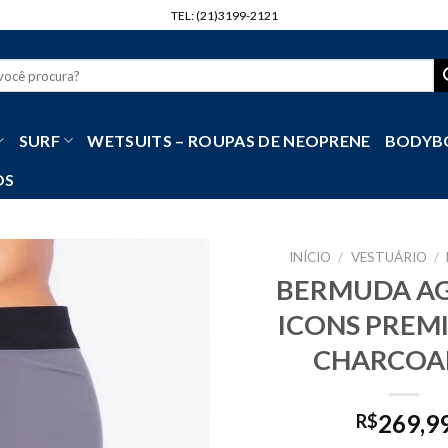
TEL: (21)3199-2121
r
SURF
WETSUITS – ROUPAS DE NEOPRENE
BODYB
OS
INÍCIO
/
VESTUÁRIO
/
BERMUDA AG
ICONS PREM
CHARCOAL
269,9
R$