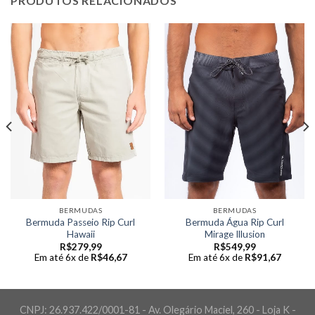
PRODUTOS RELACIONADOS
BERMUDAS
BERMUDAS
Bermuda Passeio Rip Curl
Bermuda Água Rip Curl
Hawaii
Mirage Illusion
R$
279,99
R$
549,99
Em até 6x de
R$
46,67
Em até 6x de
R$
91,67
CNPJ: 26.937.422/0001-81 - Av. Olegário Maciel, 260 - Loja K -