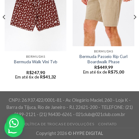
BERMUDAS
Bermuda Passeio Rip Curl
BERMUDAS
Boardwalk Phase
Bermuda Walk Vini Tvb
R$
449,99
Em até 6x de
R$
75,00
R$
247,90
Em até 6x de
R$
41,32
CNPJ: 26.937.422/0001-81 - Av. Olegário Maciel, 260 - Loja K -
Barra da Tijuca, Rio de Janeiro - RJ, 22621-200 - TELEFONE: (21)
3199-2121 - (21) 96430-6261 - 021club@021club.com.br
POLÍTICA DE TROCAS E DEVOLUÇÕES
CONTATO
Copyright 2026 ©
HYPE DIGITAL