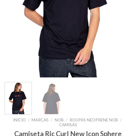
INÍCIO
/
MARCAS
/
NOB
/
ROUPAS NEOPRENE NOB
/
CAMISAS
Camiseta Ric Curl New Icon Sphere