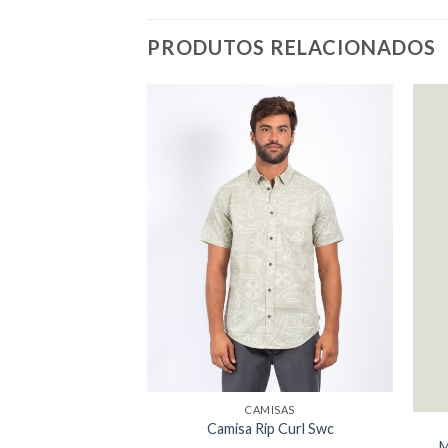
PRODUTOS RELACIONADOS
MISAS
CAMISAS
Curl Icon Filter
Camisa Rip Curl Swc
M