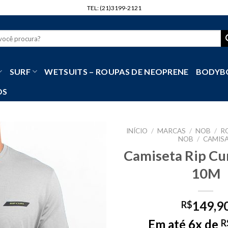
TEL: (21)3199-2121
r
SURF
WETSUITS – ROUPAS DE NEOPRENE
BODYB
OS
INÍCIO
/
MARCAS
/
NOB
/
R
NOB
/
CAMIS
Camiseta Rip Cu
10M
149,9
R$
Em até 6x de
R