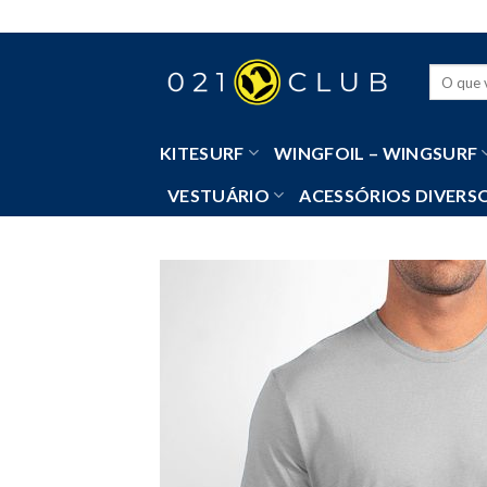
Skip
to
content
Pesquisa
por:
KITESURF
WINGFOIL – WINGSURF
VESTUÁRIO
ACESSÓRIOS DIVERS