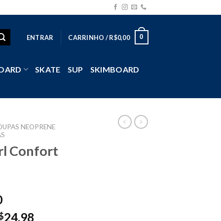
0
ENTRAR
CARRINHO /
R$
0,00
OARD
SKATE
SUP
SKIMBOARD
OUPAS NEOPRENE
AS
rl Confort
0
24,98
$