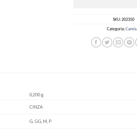
SKU:
202350
Categoria:
Camis
0,200 g
CINZA
G, GG, M, P