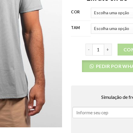
COR
TAM
Camiseta Rip Curl Con
CO
PEDIR POR WH
Simulação de fr