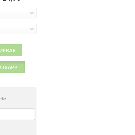
fort 10M quantidade
MPRAR
ATSAPP
ete