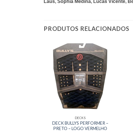
Laus, Sophia Medina, Lucas Vicente, Bel
PRODUTOS RELACIONADOS
ECKS
DECKS
SAMUEL PUPO –
DECK BULLYS PERFORMER –
OGO VINHO –
PRETO – LOGO VERMELHO