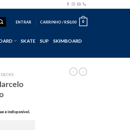
0
ENTRAR
CARRINHO /
R$
0,00
OARD
SKATE
SUP
SKIMBOARD
DECKS
Marcelo
o
ue e indisponível.