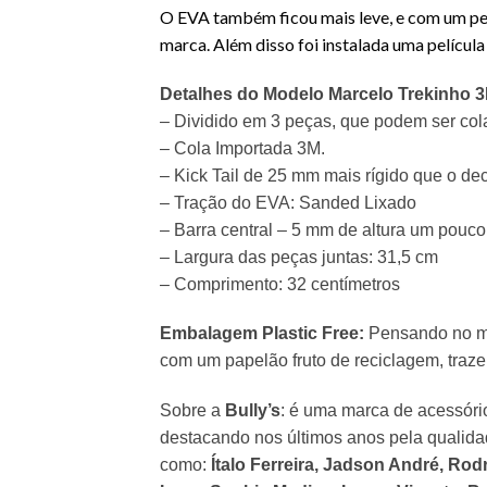
O EVA também ficou mais leve, e com um per
marca. Além disso foi instalada uma película
Detalhes do Modelo Marcelo Trekinho 
– Dividido em 3 peças, que podem ser col
– Cola Importada 3M.
– Kick Tail de 25 mm mais rígido que o
de
– Tração do EVA: Sanded Lixado
– Barra central – 5 mm de altura um pouco
– Largura das peças juntas: 31,5 cm
– Comprimento: 32 centímetros
Embalagem Plastic Free:
Pensando no m
com um papelão fruto de reciclagem, tra
Sobre a
Bully’s
: é uma marca de acessóri
destacando nos últimos anos pela qualida
como:
Ítalo Ferreira, Jadson André, Ro