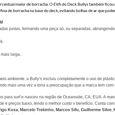
centual maior de borracha. O EVA do Deck Bullys também ficou ma
 fina de borracha na base do deck, evitando bolhas de ar que podem
3M
adas juntas, formando uma peça só, ou separadas, abrangendo
ck
.
 mais larga.
eio ambiente, a
Bully’s
excluiu completamente o uso de plást
zendo mais uma vez a tona a preocupação que a marca tem com
os para surf e nasceu na região de Oceanside, CA, EUA. A marc
de e preços baixo, tendo o melhor custo x benefício. Conta co
drigo Koxa, Marcelo Trekinho, Marcos Sifu, Guilherme Silve