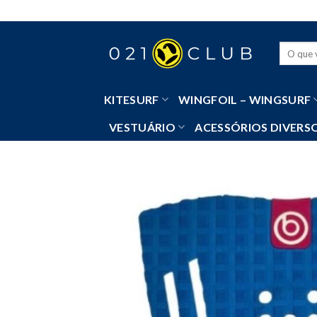
Skip
to
content
Pesquisa
por:
KITESURF
WINGFOIL – WINGSURF
VESTUÁRIO
ACESSÓRIOS DIVERS