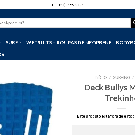
TEL: (21)3199-2121
r
SURF
WETSUITS – ROUPAS DE NEOPRENE
BODYB
OS
INÍCIO
/
SURFING
/
Deck Bullys 
Trekinh
Este produto está fora de estoq