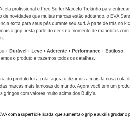
tleta profissional e Free Surfer Marcelo Trekinho para entrega
o de novidades que muitas marcas estão adotando, o EVA San
ncia extra para seus pés durante seu surf. A parte de trás no ki
ais o grip nesta parte do deck no momento de manobras com mu
m.
cou
+ Durável + Leve + Aderente + Performance + Estiloso.
iamos o produto e trazemos todos os detalhes.
a do produto foi a cola, agora utilizamos a mais famosa cola 
 das marcas mais famosas do mundo. Agora você tem um produt
s gringos com valores muito acima dos Bully’s.
A com a superfície lixada, que aumenta o grip e auxilia grudar o