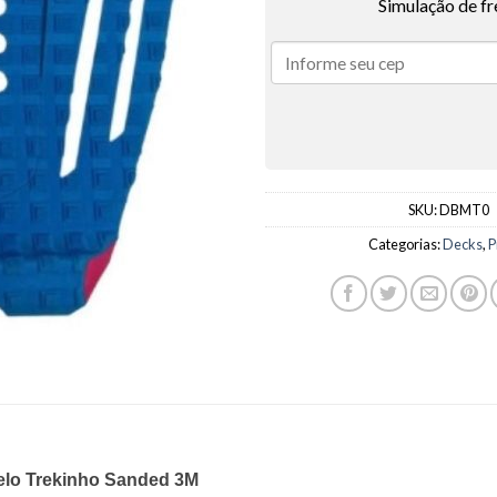
Simulação de fr
SKU:
DBMT0
Categorias:
Decks
,
P
elo Trekinho Sanded 3M