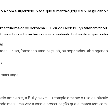
A com a superfície lixada, que aumenta o grip e auxilia grudar o
centual maior de borracha. O EVA do Deck Bullys também ficou ma
 fina de borracha na base do deck, evitando bolhas de ar que podem
3M
adas juntas, formando uma peça só, ou separadas, abrangendo
ck
.
 mais larga.
eio ambiente, a
Bully’s
excluiu completamente o uso de plást
zendo mais uma vez a tona a preocupação que a marca tem com