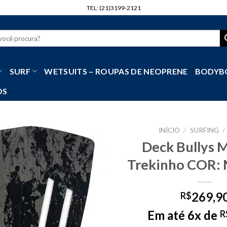
TEL: (21)3199-2121
r
SURF
WETSUITS – ROUPAS DE NEOPRENE
BODYB
OS
INÍCIO
/
SURFING
/
Deck Bullys 
Trekinho COR: 
269,9
R$
Em até 6x de
R