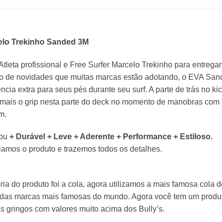
elo Trekinho Sanded 3M
tleta profissional e Free Surfer Marcelo Trekinho para entrega
o de novidades que muitas marcas estão adotando, o EVA San
ncia extra para seus pés durante seu surf. A parte de trás no ki
ais o grip nesta parte do deck no momento de manobras com mu
m.
cou
+ Durável + Leve + Aderente + Performance + Estiloso.
iamos o produto e trazemos todos os detalhes.
a do produto foi a cola, agora utilizamos a mais famosa cola 
 das marcas mais famosas do mundo. Agora você tem um produt
s gringos com valores muito acima dos Bully’s.