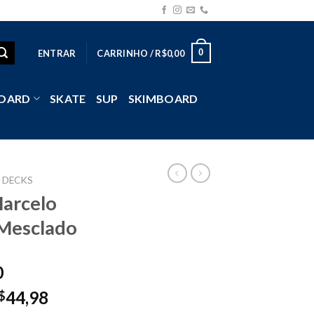
0
ENTRAR
CARRINHO /
R$
0,00
OARD
SKATE
SUP
SKIMBOARD
DECKS
Marcelo
Mesclado
0
44,98
$