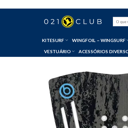
Skip
to
content
Pesquisa
por:
KITESURF
WINGFOIL – WINGSURF
VESTUÁRIO
ACESSÓRIOS DIVERS