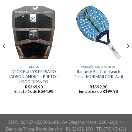
DECKS
ACESSÓRIOS DIVERSOS
DECK BULLYS FRESADO
Raquete Beats de Beach
JADSON ANDRE – PRETO –
Tennis MORMAII COR: Azul
LOGO BRANCO
R$
269,90
R$
599,90
Em até 6x de
R$
44,98
Em até 6x de
R$
99,98
CNPJ: 26.937.422/0001-81 - Av. Olegário Maciel, 260 - Loja K -
Barra da Tijuca, Rio de Janeiro - RJ, 22621-200 - TELEFONE: (21)