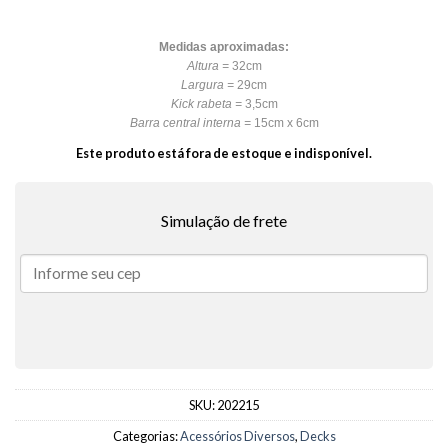
Medidas aproximadas:
Altura =
32cm
Largura =
29cm
Kick rabeta =
3,5cm
Barra central interna =
15cm x 6cm
Este produto está fora de estoque e indisponível.
Simulação de frete
SKU:
202215
Categorias:
Acessórios Diversos
,
Decks