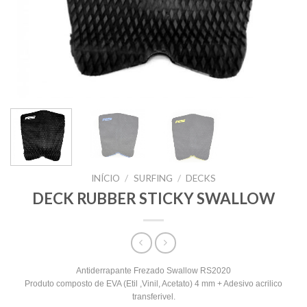
INÍCIO
/
SURFING
/
DECKS
DECK RUBBER STICKY SWALLOW
Antiderrapante Frezado Swallow RS2020
Produto composto de EVA (Etil ,Vinil, Acetato) 4 mm + Adesivo acrilico
transferivel.