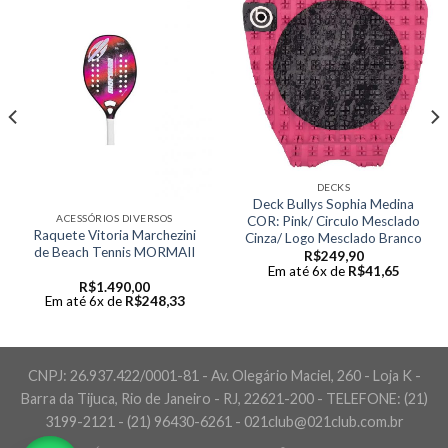
DECKS
Deck Bullys Sophia Medina
ACESSÓRIOS DIVERSOS
COR: Pink/ Circulo Mesclado
Raquete Vitoria Marchezini
Cinza/ Logo Mesclado Branco
de Beach Tennis MORMAII
R$
249,90
Em até 6x de
R$
41,65
R$
1.490,00
Em até 6x de
R$
248,33
CNPJ: 26.937.422/0001-81 - Av. Olegário Maciel, 260 - Loja K -
Barra da Tijuca, Rio de Janeiro - RJ, 22621-200 - TELEFONE: (21)
3199-2121 - (21) 96430-6261 - 021club@021club.com.br