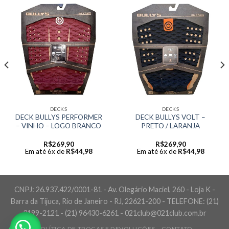
DECKS
DECKS
DECK BULLYS PERFORMER
DECK BULLYS VOLT –
– VINHO – LOGO BRANCO
PRETO / LARANJA
R$
269,90
R$
269,90
Em até 6x de
R$
44,98
Em até 6x de
R$
44,98
CNPJ: 26.937.422/0001-81 - Av. Olegário Maciel, 260 - Loja K -
Barra da Tijuca, Rio de Janeiro - RJ, 22621-200 - TELEFONE: (21)
3199-2121 - (21) 96430-6261 - 021club@021club.com.br
POLÍTICA DE TROCAS E DEVOLUÇÕES
CONTATO