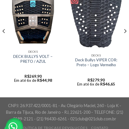
DECKS
DECKS
DECK BULLYS VOLT –
Deck Bullys VIPER COR:
PRETO / AZUL
Preto – Logo Vermelho
R$
269,90
R$
279,90
Em até 6x de
R$
44,98
Em até 6x de
R$
46,65
CNPJ: 26.937.422/0001-81 - Av. Olegário Maciel, 260 - Loja K -
Barra da Tijuca, Rio de Janeiro - RJ, 22621-200 - TELEFONE: (21)
3199-2121 - (21) 96430-6261 - 021club@021club.com.br
POLÍTICA DE TROCAS E DEVOLUÇÕES
CONTATO