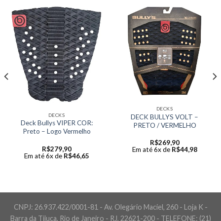
DECKS
DECKS
DECK BULLYS VOLT –
Deck Bullys VIPER COR:
PRETO / VERMELHO
Preto – Logo Vermelho
R$
269,90
R$
279,90
Em até 6x de
R$
44,98
Em até 6x de
R$
46,65
CNPJ: 26.937.422/0001-81 - Av. Olegário Maciel, 260 - Loja K -
Barra da Tijuca, Rio de Janeiro - RJ, 22621-200 - TELEFONE: (21)