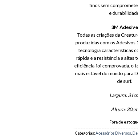
finos sem comprometer
e durabilidade
3M Adesive
Todas as criações da Creatur
produzidas com os Adesivos 
tecnologia características 
rápida e a resistência a altas
eficiência foi comprovada, o 
mais estável do mundo para D
de surf.
Largura: 31c
Altura: 30c
Fora de estoqu
Categorias:
Acessórios Diversos
,
De