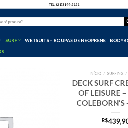
TEL: (21)3199-2121
r
SURF
WETSUITS – ROUPAS DE NEOPRENE
BODYB
OS
INÍCIO
/
SURFING
/
DECK SURF CR
OF LEISURE –
COLEBORN’S 
439,9
R$