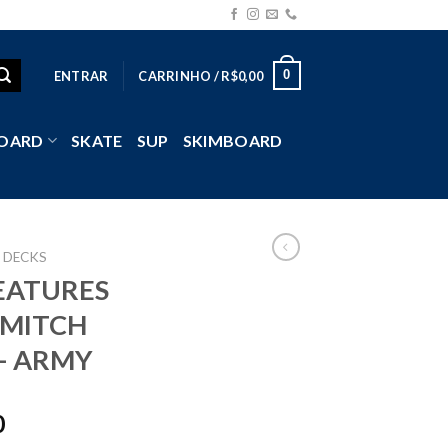
0
ENTRAR
CARRINHO /
R$
0,00
OARD
SKATE
SUP
SKIMBOARD
DECKS
EATURES
 MITCH
– ARMY
0