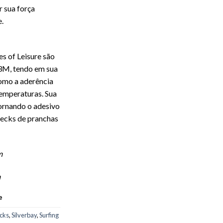
 sua força
.
es of Leisure são
3M, tendo em sua
como a aderência
 temperaturas. Sua
tornando o adesivo
ecks de pranchas
m
m
e
cks
,
Silverbay
,
Surfing