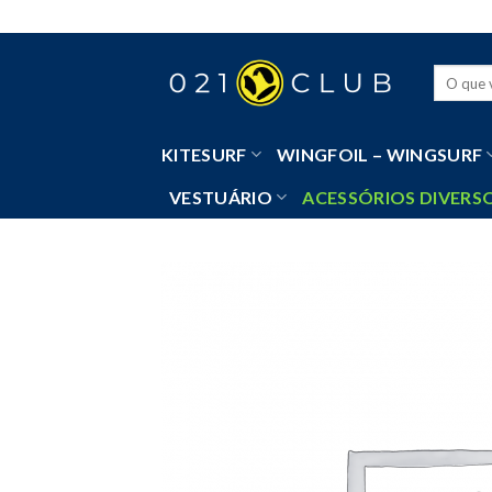
Skip
to
content
Pesquisa
por:
KITESURF
WINGFOIL – WINGSURF
VESTUÁRIO
ACESSÓRIOS DIVERS