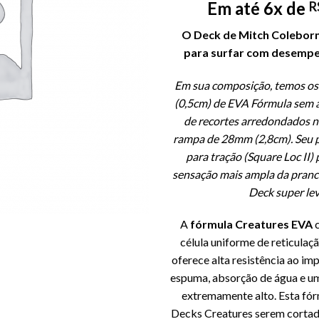
Em até 6x de
R
O Deck de Mitch Coleborn
para surfar com desemp
Em sua composição, temos os
(0,5cm) de EVA Fórmula sem a
de recortes arredondados n
rampa de 28mm (2,8cm). Seu p
para tração (Square Loc II) 
sensação mais ampla da pranc
Deck super lev
A
fórmula Creatures EVA
c
célula uniforme de reticulaçã
oferece alta resistência ao i
espuma, absorção de água e um
extremamente alto. Esta fór
Decks Creatures serem corta