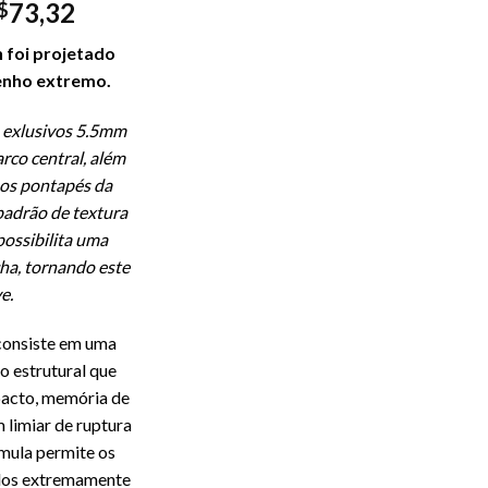
73,32
$
 foi projetado
enho extremo.
 exlusivos 5.5mm
rco central, além
os pontapés da
adrão de textura
possibilita uma
ha, tornando este
e.
onsiste em uma
o estrutural que
mpacto, memória de
 limiar de ruptura
mula permite os
dos extremamente