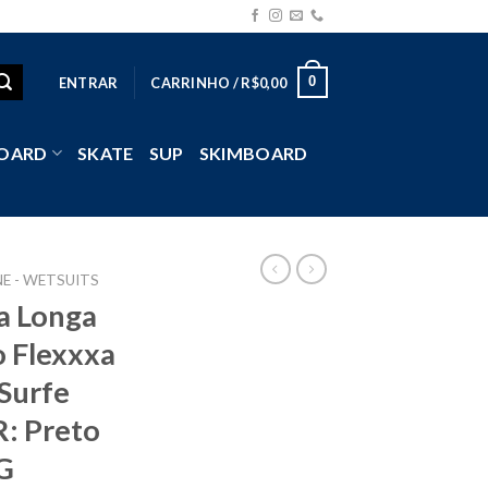
0
ENTRAR
CARRINHO /
R$
0,00
OARD
SKATE
SUP
SKIMBOARD
E - WETSUITS
a Longa
 Flexxxa
 Surfe
: Preto
G