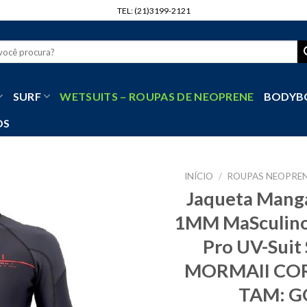
TEL: (21)3199-2121
r
SURF
WETSUITS – ROUPAS DE NEOPRENE
BODYB
OS
INÍCIO
/
ROUPAS NEOPREN
Jaqueta Mang
1MM MaSculino
Pro UV-Suit
MORMAII COR
TAM: G