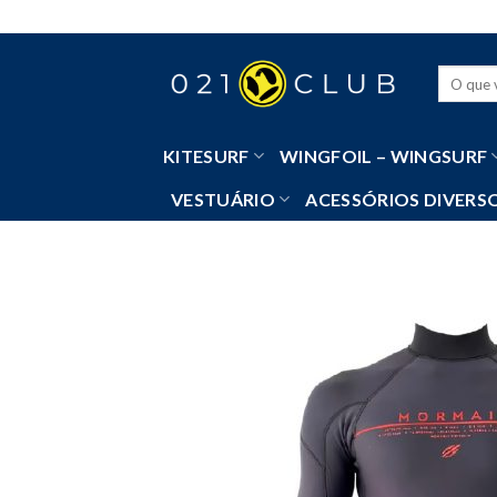
Skip
to
content
Pesquisa
por:
KITESURF
WINGFOIL – WINGSURF
VESTUÁRIO
ACESSÓRIOS DIVERS