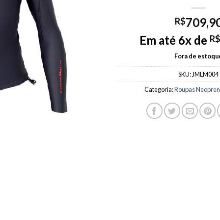
709,9
R$
Em até 6x de
R
Fora de estoqu
SKU:
JMLM004
Categoria:
Roupas Neoprene