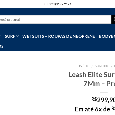
TEL: (21)3199-2121
r
SURF
WETSUITS – ROUPAS DE NEOPRENE
BODYB
OS
INÍCIO
/
SURFING
/
Leash Elite Sur
7Mm – Pr
299,9
R$
Em até 6x de
R