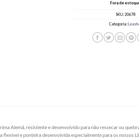
Fora de estoqu
SKU:
20678
Categoria:
Leash
ima Alemã, resistente e desenvolvido para não ressecar ou quebrar,
ema flexível e ponteira desenvolvida especialmente para os nos