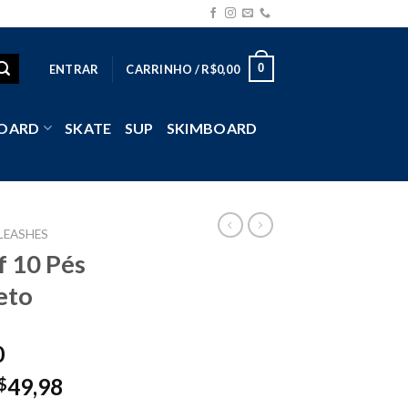
0
ENTRAR
CARRINHO /
R$
0,00
OARD
SKATE
SUP
SKIMBOARD
LEASHES
f 10 Pés
eto
0
49,98
$