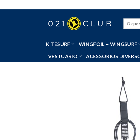
Skip
to
content
Pesquisa
por:
KITESURF
WINGFOIL – WINGSURF
VESTUÁRIO
ACESSÓRIOS DIVERS