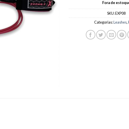
Fora de estoqu
SKU:
EXP08
Categorias:
Leashes
,