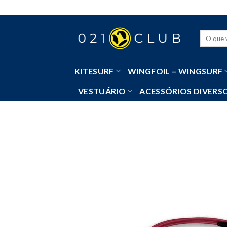
Skip
to
content
Pesquisa
por:
KITESURF
WINGFOIL – WINGSURF
VESTUÁRIO
ACESSÓRIOS DIVERS