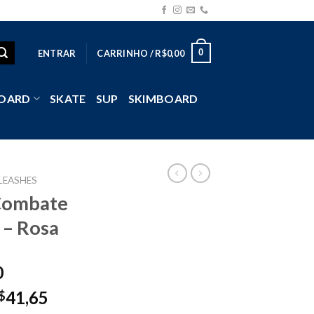
0
ENTRAR
CARRINHO /
R$
0,00
OARD
SKATE
SUP
SKIMBOARD
LEASHES
Combate
– Rosa
0
41,65
$