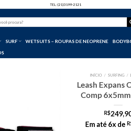
TEL: (21)3199-2121
r
SURF
WETSUITS – ROUPAS DE NEOPRENE
BODYB
OS
INÍCIO
/
SURFING
/
Leash Expans 
Comp 6x5mm 
249,9
R$
Em até 6x de
R