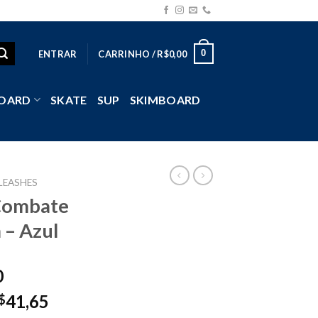
0
ENTRAR
CARRINHO /
R$
0,00
OARD
SKATE
SUP
SKIMBOARD
LEASHES
Combate
– Azul
0
41,65
$