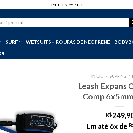
TEL: (21)3199-2121
r
SURF
WETSUITS – ROUPAS DE NEOPRENE
BODYB
OS
INÍCIO
/
SURFING
/
Leash Expans 
Comp 6x5mm 
249,9
R$
Em até 6x de
R