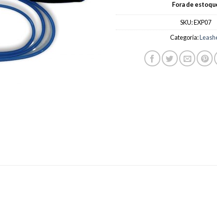
Fora de estoqu
SKU:
EXP07
Categoria:
Leash