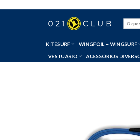
Skip
to
content
Pesquisa
por:
KITESURF
WINGFOIL – WINGSURF
VESTUÁRIO
ACESSÓRIOS DIVERS