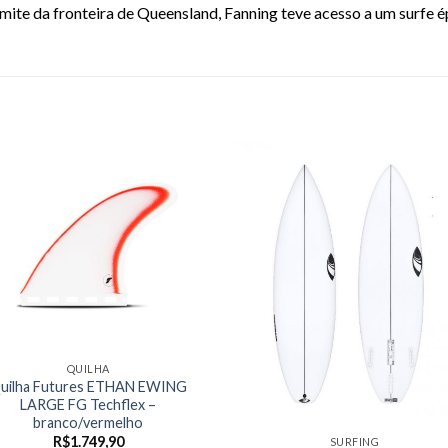
ite da fronteira de Queensland, Fanning teve acesso a um surfe é
QUILHA
uilha Futures ETHAN EWING
LARGE FG Techflex –
branco/vermelho
R$
1.749,90
SURFING