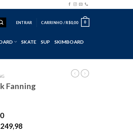
0
ENTRAR
CARRINHO /
R$
0,00
OARD
SKATE
SUP
SKIMBOARD
NG
ck Fanning
90
249,98
$