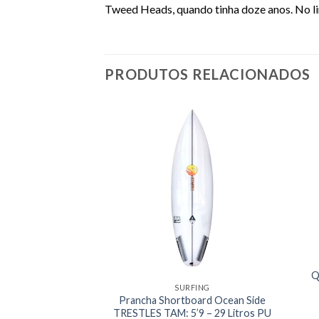
Tweed Heads, quando tinha doze anos. No lim
PRODUTOS RELACIONADOS
Q
ILHA
SURFING
Prancha Shortboard Ocean Side
7 TAM: Large FCS I
TRESTLES TAM: 5’9 – 29 Litros PU