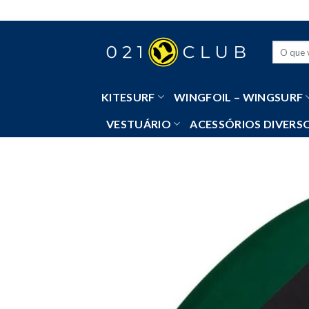
Skip
to
content
Pesquisa
por:
KITESURF
WINGFOIL – WINGSURF
VESTUÁRIO
ACESSÓRIOS DIVERS