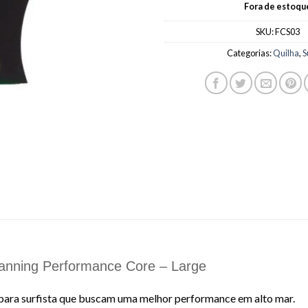
Fora de estoqu
SKU:
FCS03
Categorias:
Quilha
,
S
Fanning Performance Core – Large
para surfista que buscam uma melhor performance em alto mar.