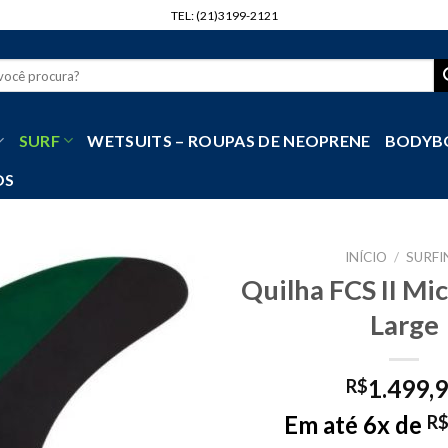
TEL: (21)3199-2121
r
SURF
WETSUITS – ROUPAS DE NEOPRENE
BODYB
OS
INÍCIO
/
SURFI
Quilha FCS II Mi
Large
1.499,
R$
Em até 6x de
R