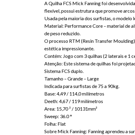
A Quilha FCS Mick Fanning foi desenvolvida p
flexível, possui estrutura que promove arco
Usada pela maioria dos surfistas, o modelo 
Material: Performance Core – material de al
de peso reduzido.
O processo RTM (Resin Transfer Moulding) 
estética impressionante.
Contém: Jogo com 3 quilhas (2 laterais e 1 c
Atenção: Este sistema de quilhas foi projeta
Sistema FCS duplo.
Tamanho – Grande – Large
Indicada para surfistas de 75 a 90kg.
Base: 4,49 / 114,0 milímetros
Deeth: 4,67 / 119 milímetros
Area: 15,70 ² / 10131mm²
Sweep: 36.0 °
Folha: Flat
Sobre Mick Fanning: Fanning aprendeu a surf