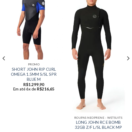
PROMO
SHORT JOHN RIP CURL
OMEGA 1.5MM S/SL SPR
BLUE M
R$
1.299,90
Em até 6x de
R$
216,65
ROUPAS NEOPRENE - WETSUITS
LONG JOHN RC E BOMB
32GB Z/F L/SL BLACK MP