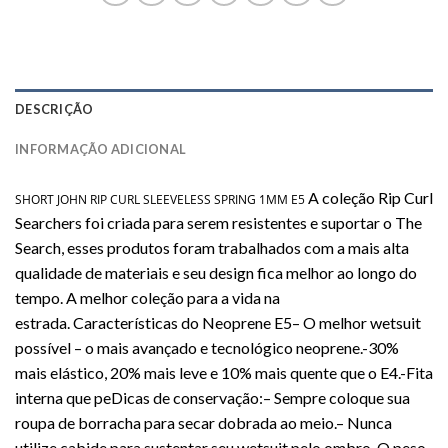
DESCRIÇÃO
INFORMAÇÃO ADICIONAL
A coleção Rip Curl
SHORT JOHN RIP CURL SLEEVELESS SPRING 1MM E5
Searchers foi criada para serem resistentes e suportar o The
Search, esses produtos foram trabalhados com a mais alta
qualidade de materiais e seu design fica melhor ao longo do
tempo. A melhor coleção para a vida na
estrada.
Características do Neoprene E5
– O melhor wetsuit
possível – o mais avançado e tecnológico neoprene.
-30%
mais elástico, 20% mais leve e 10% mais quente que o E4.
-Fita
interna que peDicas de conservação:
– Sempre coloque sua
roupa de borracha para secar dobrada ao meio.
– Nunca
utilize cabide para sustentar seu wetsuit pelo ombro. O peso