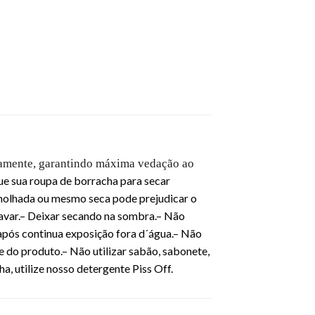
rnamente, garantindo máxima vedação ao
e sua roupa de borracha para secar
 molhada ou mesmo seca pode prejudicar o
avar.
– Deixar secando na sombra.
– Não
após continua exposição fora d´água.
– Não
e do produto.
– Não utilizar sabão, sabonete,
a, utilize nosso detergente Piss Off.