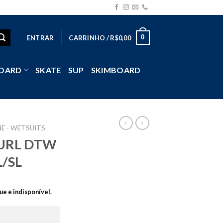
0
ENTRAR
CARRINHO /
R$
0,00
OARD
SKATE
SUP
SKIMBOARD
E - WETSUITS
CURL DTW
L/SL
ue e indisponível.