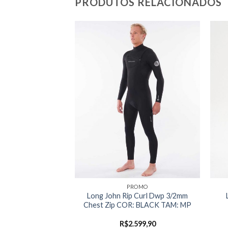
PRODUTOS RELACIONADOS
ENE - WETSUITS
PROMO
N RC G-BOMB
Long John Rip Curl Dwp 3/2mm
 BZ GOOD NEON
Chest Zip COR: BLACK TAM: MP
ES M
99,99
R$
2.599,90