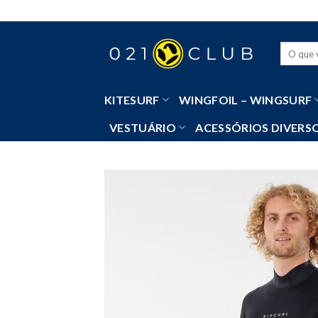
Skip
to
content
Pesquisa
por:
KITESURF
WINGFOIL – WINGSURF
VESTUÁRIO
ACESSÓRIOS DIVERS