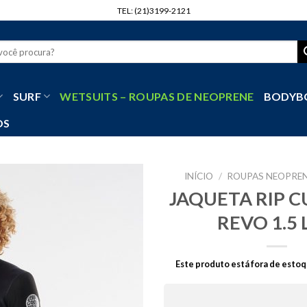
TEL: (21)3199-2121
r
SURF
WETSUITS – ROUPAS DE NEOPRENE
BODYB
OS
INÍCIO
/
ROUPAS NEOPREN
JAQUETA RIP 
REVO 1.5 
Este produto está fora de estoq