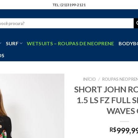
TEL: (21)3199-2121
r
SURF
WETSUITS – ROUPAS DE NEOPRENE
BODYB
OS
INÍCIO
/
ROUPAS NEOPREN
SHORT JOHN R
1.5 LS FZ FULL
WAVES 
999,9
R$