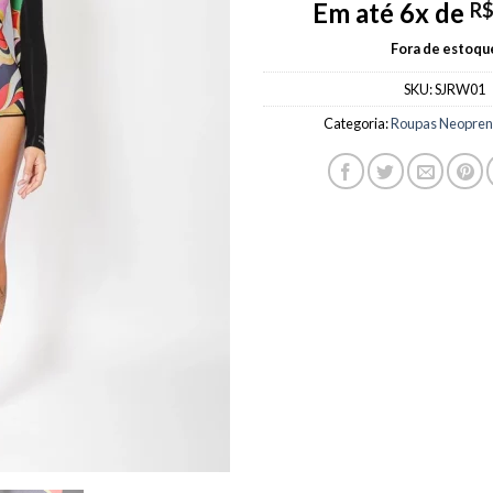
Em até 6x de
R
Fora de estoqu
SKU:
SJRW01
Categoria:
Roupas Neoprene