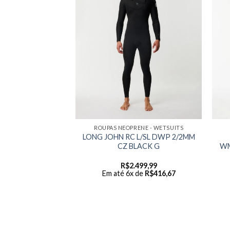
ENE - WETSUITS
ROUPAS NEOPRENE - WETSUITS
E BOMB 32GB Z/F
LONG JOHN RC L/SL DWP 2/2MM
BLACK M
CZ BLACK G
WM
799,99
R$
2.499,99
 de
R$
466,67
Em até 6x de
R$
416,67