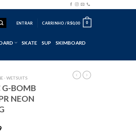
0
ENTRAR
CARRINHO /
R$
0,00
OARD
SKATE
SUP
SKIMBOARD
E - WETSUITS
C G-BOMB
 SPR NEON
G
9