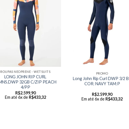
ROUPAS NEOPRENE - WETSUITS
PROMO
LONG JOHN RIP CURL
Long John Rip Curl DWP 3/2 
NS.DWP 32GB C/ZIP PEACH
COR: NAVY TAM:P
4/PP
R$
2.599,90
R$
2.599,90
Em até 6x de
R$
433,32
Em até 6x de
R$
433,32