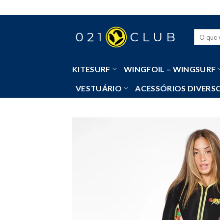
Skip
to
content
Pesquisa
por:
KITESURF
WINGFOIL – WINGSURF
VESTUÁRIO
ACESSÓRIOS DIVERS