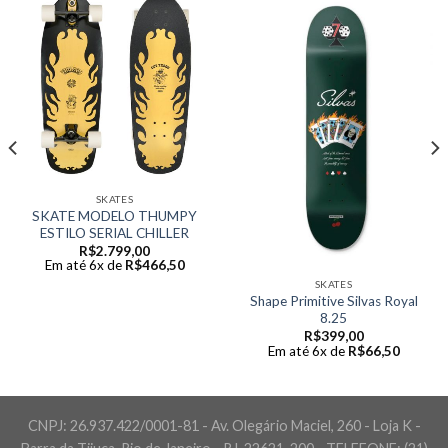
SKATES
SKATE MODELO THUMPY
ESTILO SERIAL CHILLER
R$
2.799,00
Em até 6x de
R$
466,50
SKATES
Shape Primitive Silvas Royal
8.25
R$
399,00
Em até 6x de
R$
66,50
CNPJ: 26.937.422/0001-81 - Av. Olegário Maciel, 260 - Loja K -