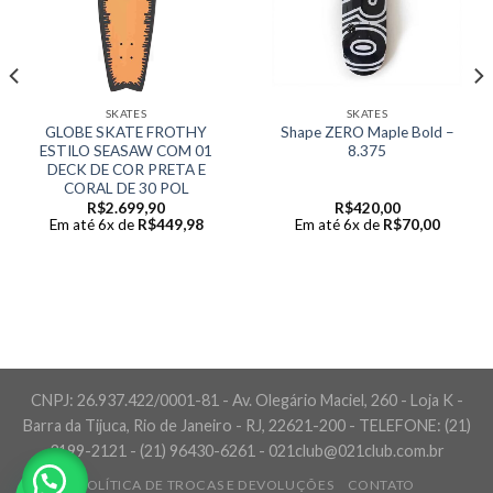
SKATES
SKATES
GLOBE SKATE FROTHY
Shape ZERO Maple Bold –
ESTILO SEASAW COM 01
8.375
DECK DE COR PRETA E
CORAL DE 30 POL
R$
2.699,90
R$
420,00
Em até 6x de
R$
449,98
Em até 6x de
R$
70,00
CNPJ: 26.937.422/0001-81 - Av. Olegário Maciel, 260 - Loja K -
Barra da Tijuca, Rio de Janeiro - RJ, 22621-200 - TELEFONE: (21)
3199-2121 - (21) 96430-6261 - 021club@021club.com.br
POLÍTICA DE TROCAS E DEVOLUÇÕES
CONTATO