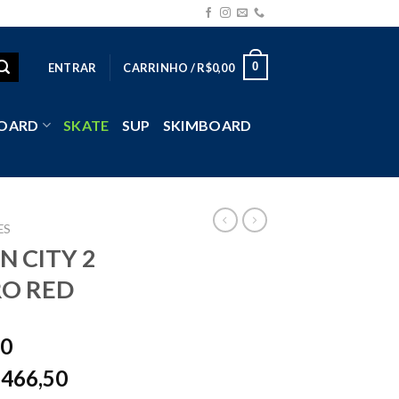
0
ENTRAR
CARRINHO /
R$
0,00
OARD
SKATE
SUP
SKIMBOARD
ES
N CITY 2
RO RED
00
466,50
$