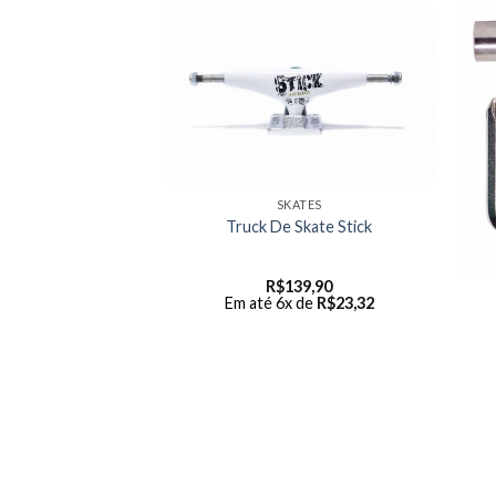
SKATES
Truck De Skate Stick
R$
139,90
ATES
Em até 6x de
R$
23,32
 THUMPY ESTILO
 CHILLER
799,00
 de
R$
466,50