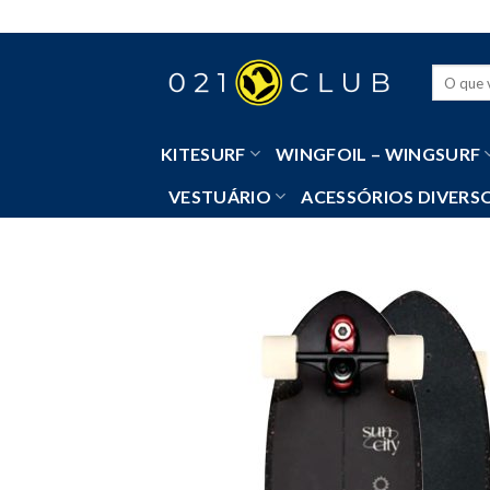
Skip
to
content
Pesquisa
por:
KITESURF
WINGFOIL – WINGSURF
VESTUÁRIO
ACESSÓRIOS DIVERS