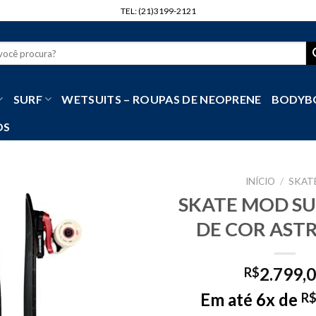
TEL: (21)3199-2121
r
SURF
WETSUITS – ROUPAS DE NEOPRENE
BODYB
OS
INÍCIO
/
SKAT
SKATE MOD SU
DE COR AST
2.799,
R$
Em até 6x de
R