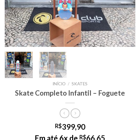
INÍCIO
/
SKATES
Skate Completo Infantil – Foguete
399,90
R$
Em até 6x de
66,65
R$