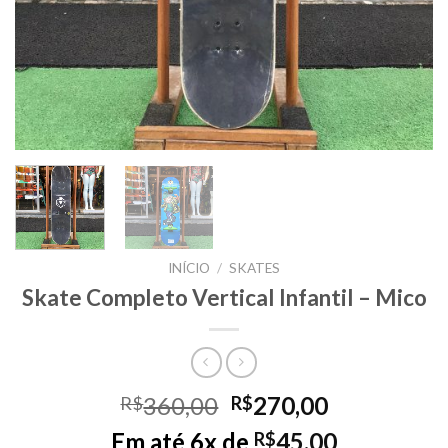
INÍCIO
/
SKATES
Skate Completo Vertical Infantil – Mico
Original
Current
360,00
270,00
R$
R$
price
price
Em até 6x de
45,00
R$