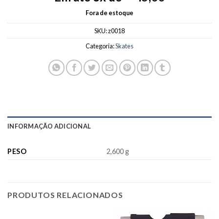
was:
is:
R$360,00.
R$270,00.
Fora de estoque
SKU:
z0018
Categoria:
Skates
INFORMAÇÃO ADICIONAL
PESO
2,600 g
PRODUTOS RELACIONADOS