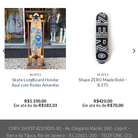
SKATES
SKATES
Skate LongBoard Hondar
Shape ZERO Maple Bold –
Azul com Rodas Amarelas
8.375
R$
1.100,00
R$
420,00
Em até 6x de
R$
183,33
Em até 6x de
R$
70,00
CNPJ: 26.937.422/0001-81 - Av. Olegário Maciel, 260 - Loja K -
Barra da Tijuca, Rio de Janeiro - RJ, 22621-200 - TELEFONE: (21)