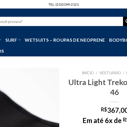
TEL: (21)3199-2121
r
SURF
WETSUITS – ROUPAS DE NEOPRENE
BODYB
OS
INÍCIO
/
VESTUÁRIO
/
Ultra Light Treko
46
367,0
R$
Em até 6x de
R