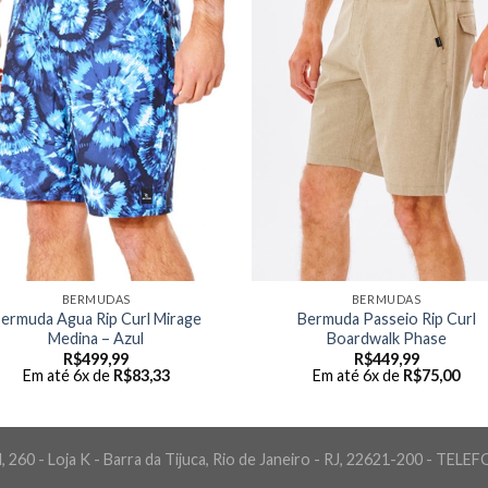
BERMUDAS
BERMUDAS
ermuda Agua Rip Curl Mirage
Bermuda Passeio Rip Curl
Medina – Azul
Boardwalk Phase
R$
499,99
R$
449,99
Em até 6x de
R$
83,33
Em até 6x de
R$
75,00
 260 - Loja K - Barra da Tijuca, Rio de Janeiro - RJ, 22621-200 - TELE