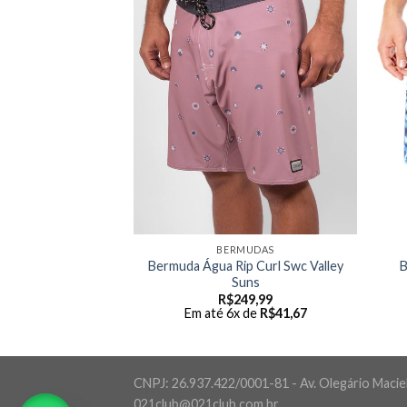
MUDAS
BERMUDAS
Rip Curl Mirage
Bermuda Água Rip Curl Swc Valley
B
Ultimate
Suns
49,99
R$
249,99
 de
R$
108,33
Em até 6x de
R$
41,67
CNPJ: 26.937.422/0001-81 - Av. Olegário Maciel,
021club@021club.com.br