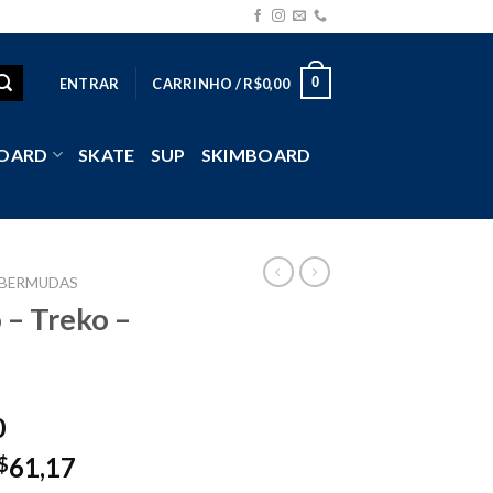
0
ENTRAR
CARRINHO /
R$
0,00
OARD
SKATE
SUP
SKIMBOARD
BERMUDAS
 – Treko –
0
61,17
$