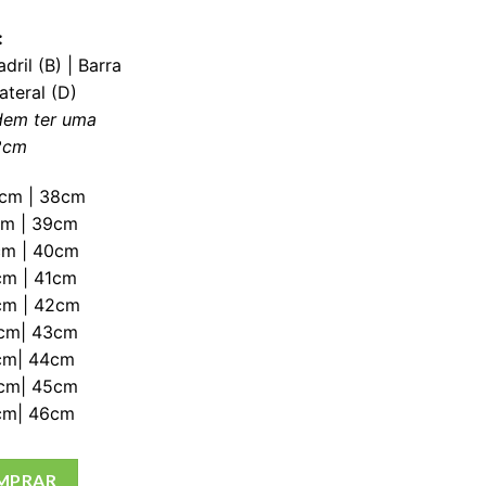
:
dril (B) | Barra
teral (D)
dem ter uma
 2cm
5cm | 38cm
cm | 39cm
cm | 40cm
cm | 41cm
cm | 42cm
0cm| 43cm
cm| 44cm
2cm| 45cm
cm| 46cm
ko - 46 quantidade
MPRAR