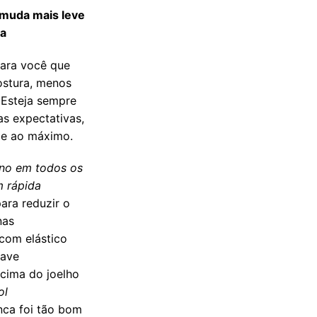
rmuda mais leve
ca
ara você que
ostura, menos
 Esteja sempre
s expectativas,
me ao máximo.
ano em todos os
 rápida
ara reduzir o
nas
 com elástico
have
cima do joelho
ol
nca foi tão bom