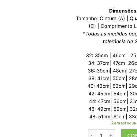
Dimensões
Tamanho: Cintura (A) | Qua
(C) | Comprimento La
*Todas as medidas po
tolerância de
32: 35cm | 46cm | 2
34: 37cm| 47cm| 26
36: 39cm| 48cm| 27
38: 41cm| 50cm| 28
40: 43cm| 52cm| 29
42: 45cm| 54cm| 3
44: 47cm| 56cm| 31
46: 49cm| 59cm| 3
48: 51cm| 61cm| 33
2 em estoque
Ultra Light Treko - Tre
CO