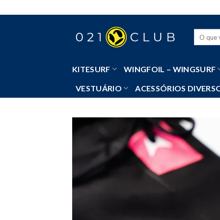
Skip
to
content
Pesquisa
por:
KITESURF
WINGFOIL – WINGSURF
VESTUÁRIO
ACESSÓRIOS DIVERS