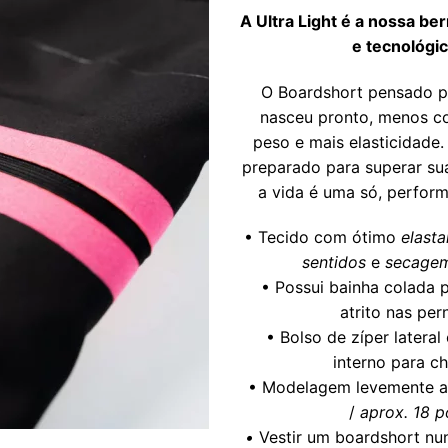
A Ultra Light é a nossa be
e tecnológi
O Boardshort pensado p
nasceu pronto, menos c
peso e mais elasticidade.
preparado para superar sua
a vida é uma só, perfor
• Tecido com ótimo
elast
sentidos
e
secagem
• Possui bainha colada p
atrito nas per
• Bolso de zíper lateral
interno para c
• Modelagem levemente a
/
aprox. 18 p
•
Vestir um boardshort nu