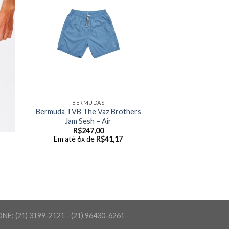
BERMUDAS
Bermuda TVB The Vaz Brothers
Jam Sesh – Air
R$
247,00
Em até 6x de
R$
41,17
FONE: (21) 3199-2121 - (21) 96430-6261 -