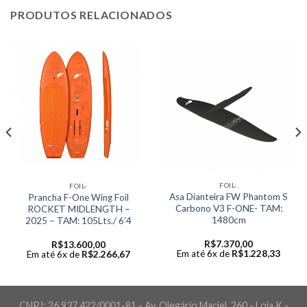
PRODUTOS RELACIONADOS
FOIL-
FOIL-
Asa Dianteira FW Phantom S
Prancha F-One Wing Foil
Carbono V3 F-ONE- TAM:
ROCKET MIDLENGTH –
1480cm
2025 – TAM: 105Lts./ 6’4
R$
7.370,00
R$
13.600,00
Em até 6x de
R$
1.228,33
Em até 6x de
R$
2.266,67
CNPJ: 26.937.422/0001-81 - Av. Olegário Maciel, 260 - Loja K -