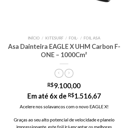
INÍCIO
/
KITESURF
/
FOIL-
/
FOIL ASA
Asa Dainteira EAGLE X UHM Carbon F-
ONE – 1000Cm²
9.100,00
R$
Em até 6x de
1.516,67
R$
Acelere nos solavancos com o novo EAGLE X!
Graças ao seu alto potencial de velocidade e planeio
impressionante, este foil irá encantar os melhores