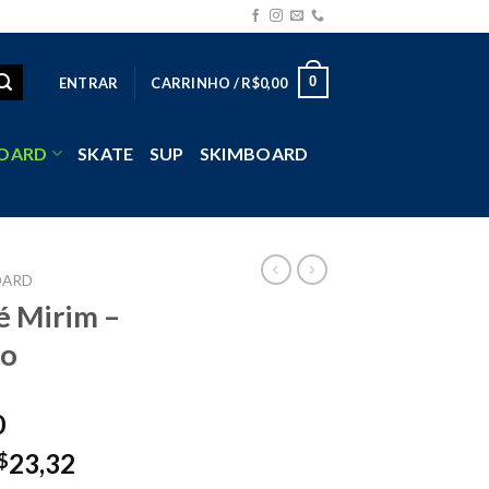
0
ENTRAR
CARRINHO /
R$
0,00
OARD
SKATE
SUP
SKIMBOARD
OARD
 Mirim –
ho
0
23,32
$