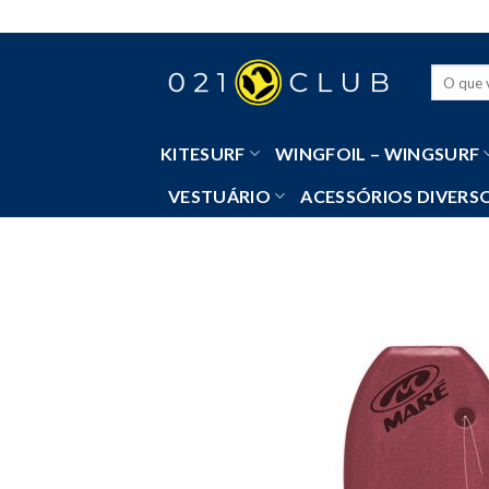
Skip
to
content
Pesquisa
por:
KITESURF
WINGFOIL – WINGSURF
VESTUÁRIO
ACESSÓRIOS DIVERS