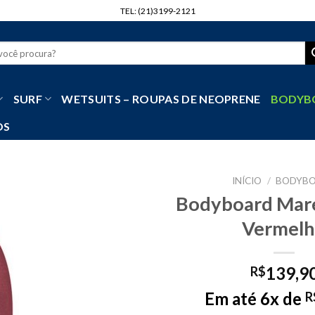
TEL: (21)3199-2121
r
SURF
WETSUITS – ROUPAS DE NEOPRENE
BODYB
OS
INÍCIO
/
BODYB
Bodyboard Maré
Vermel
139,9
R$
Em até 6x de
R