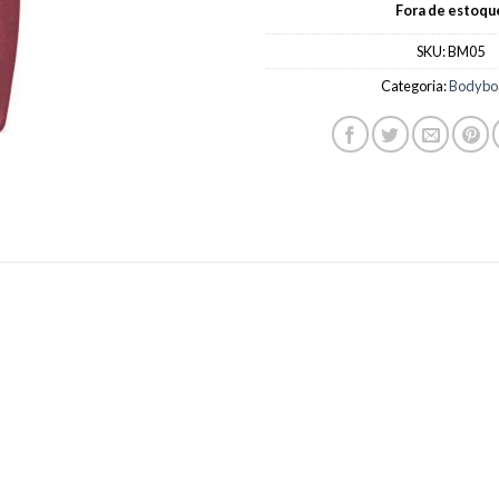
Fora de estoqu
SKU:
BM05
Categoria:
Bodybo