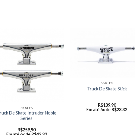
SKATES
Truck De Skate Stick
R$
139,90
SKATES
Em até 6x de
R$
23,32
ruck De Skate Intruder Noble
Series
R$
259,90
Em até 6x de
R$
43,32