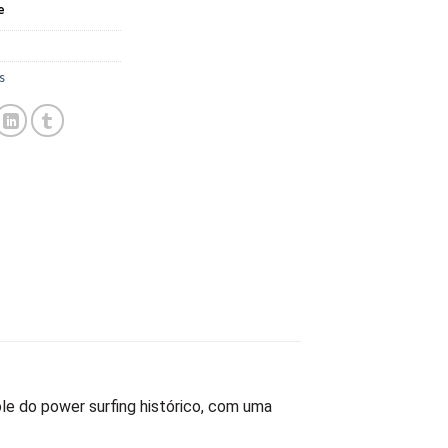
e
s
role do power surfing histórico, com uma