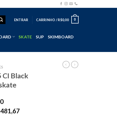
0
ENTRAR
CARRINHO /
R$
0,00
OARD
SKATE
SUP
SKIMBOARD
ES
 CI Black
skate
00
481,67
$