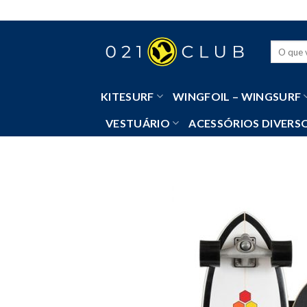
Skip
to
content
Pesquisa
por:
KITESURF
WINGFOIL – WINGSURF
VESTUÁRIO
ACESSÓRIOS DIVERS