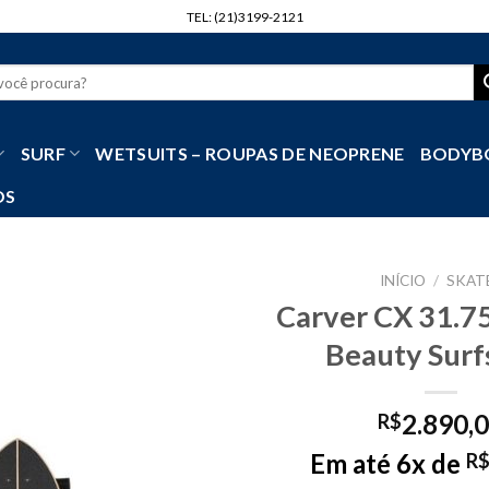
TEL: (21)3199-2121
r
SURF
WETSUITS – ROUPAS DE NEOPRENE
BODYB
OS
INÍCIO
/
SKAT
Carver CX 31.75
Beauty Surf
2.890,
R$
Em até 6x de
R