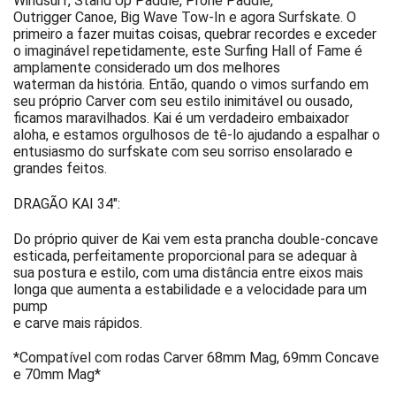
Windsurf, Stand Up Paddle, Prone Paddle,
Outrigger Canoe, Big Wave Tow-In e agora Surfskate.
O
primeiro a fazer muitas coisas, quebrar recordes e exceder
o imaginável repetidamente, este Surfing Hall of Fame é
amplamente considerado um dos melhores
waterman da história.
Então, quando o vimos surfando em
seu próprio Carver com seu estilo inimitável ou ousado,
ficamos maravilhados.
Kai é um verdadeiro embaixador
aloha, e estamos orgulhosos de tê-lo ajudando a espalhar o
entusiasmo do surfskate com seu sorriso ensolarado e
grandes feitos.
DRAGÃO KAI 34″:
Do próprio quiver de Kai vem esta prancha double-concave
esticada, perfeitamente proporcional para se adequar à
sua postura e estilo, com uma distância entre eixos mais
longa que aumenta a estabilidade e a velocidade para um
pump
e carve mais rápidos.
*Compatível com rodas Carver 68mm Mag, 69mm Concave
e 70mm Mag*