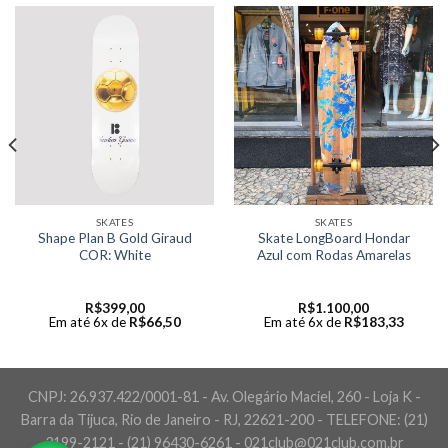
SKATES
SKATES
Shape Plan B Gold Giraud
Skate LongBoard Hondar
COR: White
Azul com Rodas Amarelas
R$
399,00
R$
1.100,00
Em até 6x de
R$
66,50
Em até 6x de
R$
183,33
CNPJ: 26.937.422/0001-81 - Av. Olegário Maciel, 260 - Loja K -
Barra da Tijuca, Rio de Janeiro - RJ, 22621-200 - TELEFONE: (21)
3199-2121 - (21) 96430-6261 - 021club@021club.com.br