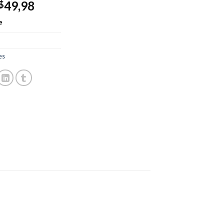
49,98
$
e
es