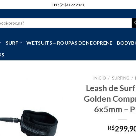
TEL: (21)3199-2121
r
SURF
WETSUITS – ROUPAS DE NEOPRENE
BODYB
OS
INÍCIO
/
SURFING
/
Leash de Surf
Golden Compr
6x5mm – P
299,9
R$