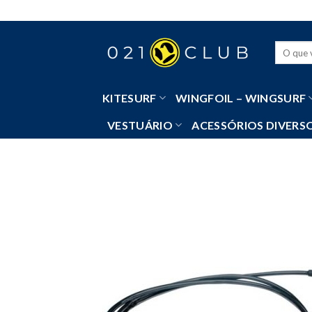
Skip
to
content
Pesquisa
por:
KITESURF
WINGFOIL – WINGSURF
VESTUÁRIO
ACESSÓRIOS DIVERS