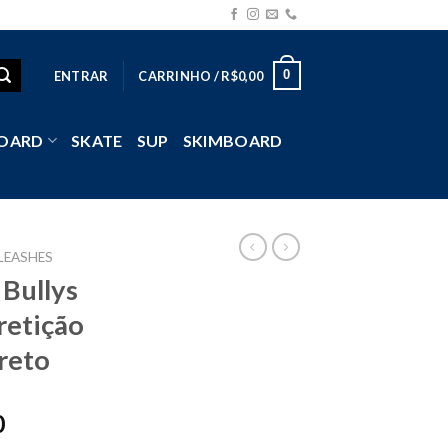
0
ENTRAR
CARRINHO /
R$
0,00
OARD
SKATE
SUP
SKIMBOARD
LEASHES
 Bullys
etição
reto
0