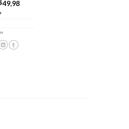
49,98
$
e
es