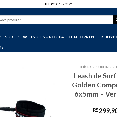
TEL: (21)3199-2121
r
SURF
WETSUITS – ROUPAS DE NEOPRENE
BODYB
OS
INÍCIO
/
SURFING
/
Leash de Surf
Golden Compr
6x5mm – Ve
299,9
R$