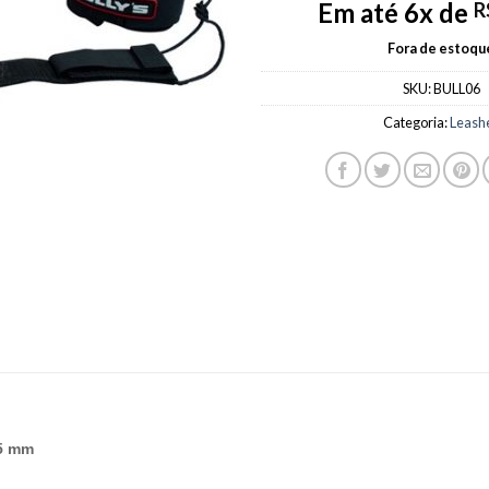
Em até 6x de
R
Fora de estoqu
SKU:
BULL06
Categoria:
Leash
 5 mm