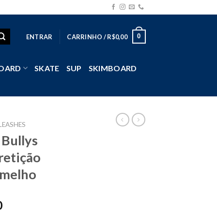
0
ENTRAR
CARRINHO /
R$
0,00
OARD
SKATE
SUP
SKIMBOARD
LEASHES
 Bullys
etição
rmelho
0