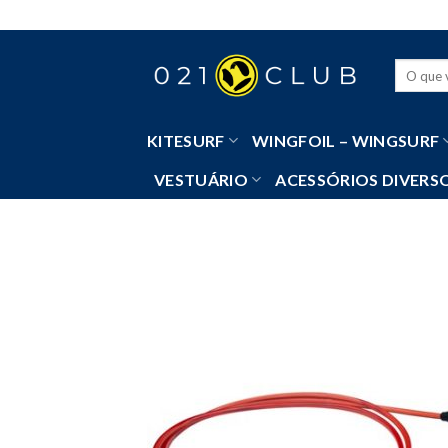
Skip
to
content
Pesquisa
por:
KITESURF
WINGFOIL – WINGSURF
VESTUÁRIO
ACESSÓRIOS DIVERS