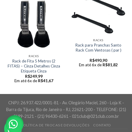
RACKS
Rack para Pranchas Santo
Rack Com Ventosas ( par )
RACKS
R$
490,90
Rack de Fita 5 Metros (2
Em até 6x de
R$
81,82
FITAS) – Cinza Detalhes Cinza
Etiqueta Cinza
R$
249,99
Em até 6x de
R$
41,67
CNPJ: 26.937.422/0001-81 - Av. Olegário Maciel, 260 - Loja K -
Barra da Tijuca, Rio de Janeiro - RJ, 22621-200 - TELEFONE: (21)
3199-2121 - (21) 96430-6261 - 021club@021club.com.br
POLÍTICA DE TROCAS E DEVOLUÇÕES
CONTATO