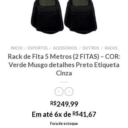
INÍCIO
/
ESPORTES
/
ACESSÓRIOS
/
OUTROS
/
RACKS
Rack de Fita 5 Metros (2 FITAS) – COR:
Verde Musgo detalhes Preto Etiqueta
Cinza
249,99
R$
Em até 6x de
41,67
R$
Fora de estoque