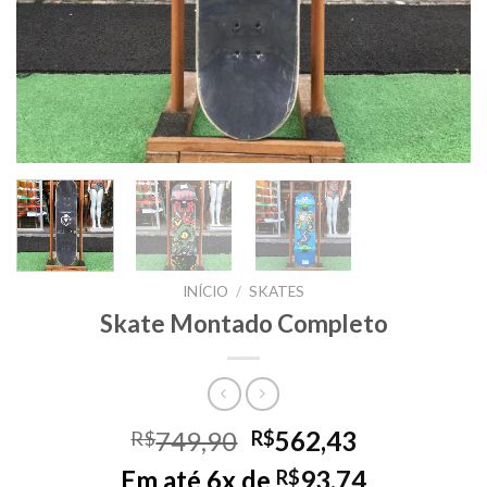
INÍCIO
/
SKATES
Skate Montado Completo
Original
Current
749,90
562,43
R$
R$
price
price
Em até 6x de
93,74
R$