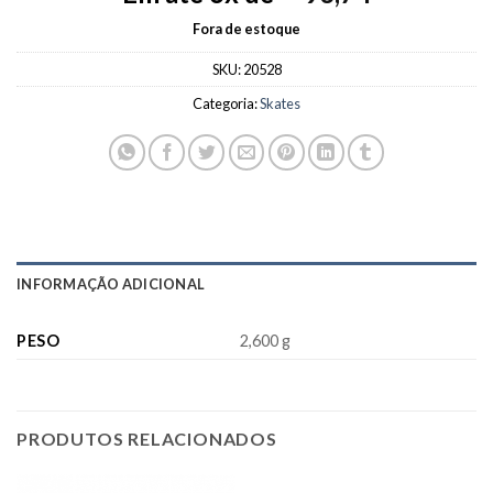
was:
is:
R$749,90.
R$562,43.
Fora de estoque
SKU:
20528
Categoria:
Skates
INFORMAÇÃO ADICIONAL
PESO
2,600 g
PRODUTOS RELACIONADOS