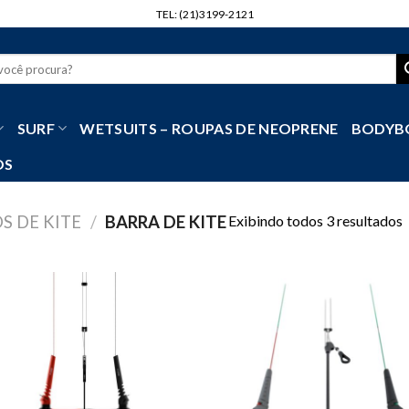
TEL: (21)3199-2121
r
SURF
WETSUITS – ROUPAS DE NEOPRENE
BODYB
OS
Exibindo todos 3 resultados
S DE KITE
/
BARRA DE KITE