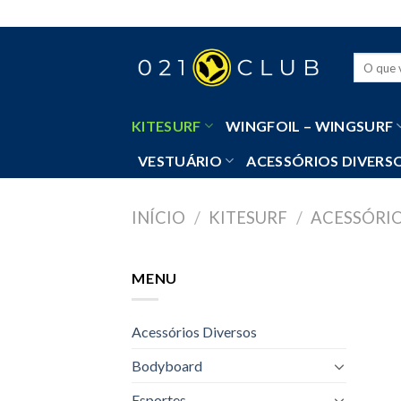
Skip
to
content
Pesquisa
por:
KITESURF
WINGFOIL – WINGSURF
VESTUÁRIO
ACESSÓRIOS DIVERS
INÍCIO
/
KITESURF
/
ACESSÓRIO
MENU
Acessórios Diversos
Bodyboard
Esportes