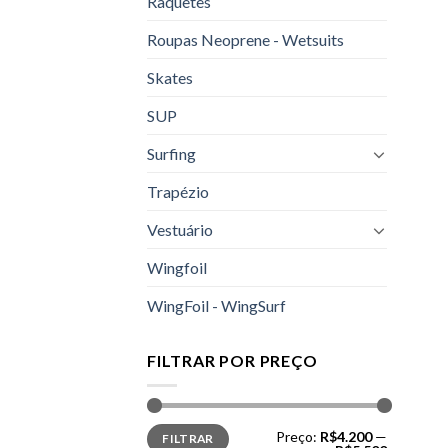
Raquetes
Roupas Neoprene - Wetsuits
Skates
SUP
Surfing
Trapézio
Vestuário
Wingfoil
WingFoil - WingSurf
FILTRAR POR PREÇO
Preço
Preço
Preço:
R$4.200
—
FILTRAR
mínimo
máximo