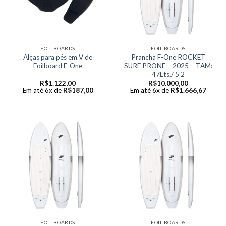
FOIL BOARDS
FOIL BOARDS
Alças para pés em V de
Prancha F-One ROCKET
Foilboard F-One
SURF PRONE – 2025 – TAM:
47Lts./ 5’2
R$
1.122,00
R$
10.000,00
Em até 6x de
R$
187,00
Em até 6x de
R$
1.666,67
FOIL BOARDS
FOIL BOARDS