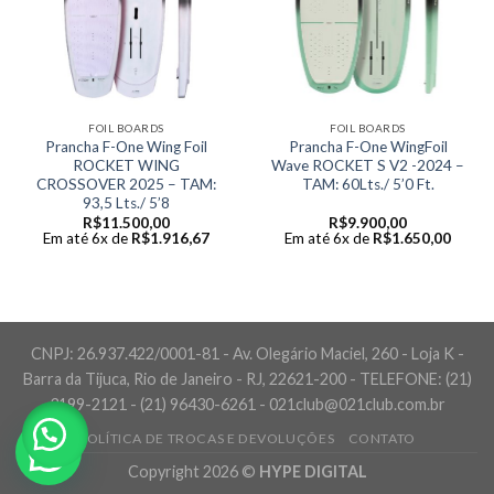
FOIL BOARDS
FOIL BOARDS
Prancha F-One Wing Foil
Prancha F-One WingFoil
ROCKET WING
Wave ROCKET S V2 -2024 –
CROSSOVER 2025 – TAM:
TAM: 60Lts./ 5’0 Ft.
93,5 Lts./ 5’8
R$
11.500,00
R$
9.900,00
Em até 6x de
R$
1.916,67
Em até 6x de
R$
1.650,00
CNPJ: 26.937.422/0001-81 - Av. Olegário Maciel, 260 - Loja K -
Barra da Tijuca, Rio de Janeiro - RJ, 22621-200 - TELEFONE: (21)
3199-2121 - (21) 96430-6261 - 021club@021club.com.br
POLÍTICA DE TROCAS E DEVOLUÇÕES
CONTATO
Copyright 2026 ©
HYPE DIGITAL