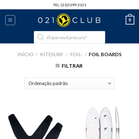
Skip
TEL: (21)3199-2121
to
content
0
Pesquisar
produtos
INÍCIO
/
KITESURF
/
FOIL-
/
FOIL BOARDS
FILTRAR