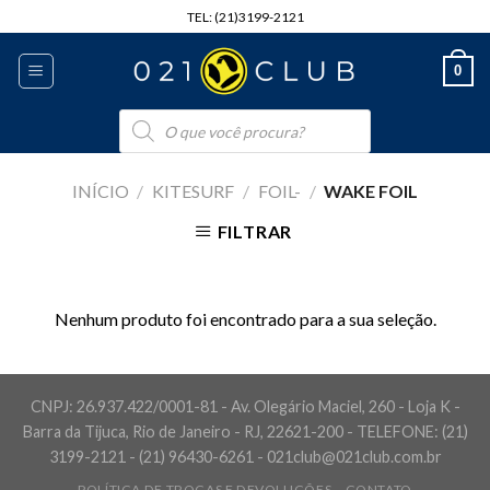
Skip
TEL: (21)3199-2121
to
content
0
Pesquisar
produtos
INÍCIO
/
KITESURF
/
FOIL-
/
WAKE FOIL
FILTRAR
Nenhum produto foi encontrado para a sua seleção.
CNPJ: 26.937.422/0001-81 - Av. Olegário Maciel, 260 - Loja K -
Barra da Tijuca, Rio de Janeiro - RJ, 22621-200 - TELEFONE: (21)
3199-2121 - (21) 96430-6261 - 021club@021club.com.br
POLÍTICA DE TROCAS E DEVOLUÇÕES
CONTATO