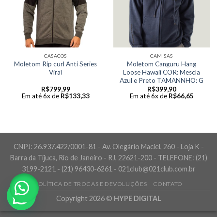
CASACOS
CAMISAS
Moletom Rip curl Anti Series
Moletom Canguru Hang
Viral
Loose Hawaii COR: Mescla
Azul e Preto TAMANNHO: G
R$
799,99
R$
399,90
Em até 6x de
R$
133,33
Em até 6x de
R$
66,65
CNPJ: 26.937.422/0001-81 - Av. Olegário Maciel, 260 - Loja K -
Barra da Tijuca, Rio de Janeiro - RJ, 22621-200 - TELEFONE: (21)
3199-2121 - (21) 96430-6261 - 021club@021club.com.br
POLÍTICA DE TROCAS E DEVOLUÇÕES
CONTATO
Copyright 2026 ©
HYPE DIGITAL