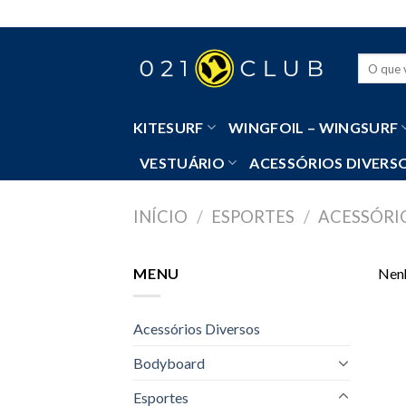
Skip
to
content
Pesquisa
por:
KITESURF
WINGFOIL – WINGSURF
VESTUÁRIO
ACESSÓRIOS DIVERS
INÍCIO
/
ESPORTES
/
ACESSÓRI
MENU
Nenh
Acessórios Diversos
Bodyboard
Esportes