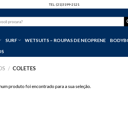
TEL: (21)3199-2121
r
SURF
WETSUITS – ROUPAS DE NEOPRENE
BODYB
OS
OS
/
COLETES
um produto foi encontrado para a sua seleção.